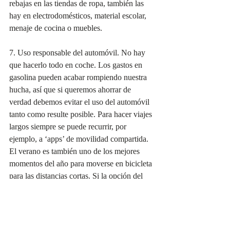
rebajas en las tiendas de ropa, también las 
hay en electrodomésticos, material escolar, 
menaje de cocina o muebles.
7. Uso responsable del automóvil. No hay 
que hacerlo todo en coche. Los gastos en 
gasolina pueden acabar rompiendo nuestra 
hucha, así que si queremos ahorrar de 
verdad debemos evitar el uso del automóvil 
tanto como resulte posible. Para hacer viajes 
largos siempre se puede recurrir, por 
ejemplo, a ‘apps’ de movilidad compartida. 
El verano es también uno de los mejores 
momentos del año para moverse en bicicleta 
para las distancias cortas. Si la opción del 
automóvil es la única viable, lo ideal es 
repostar en aquellas estaciones de servicio 
que tienen la gasolina más barata.