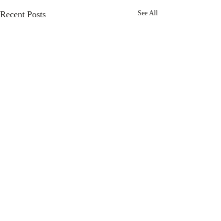
Recent Posts
See All
GET
IN TOUCH