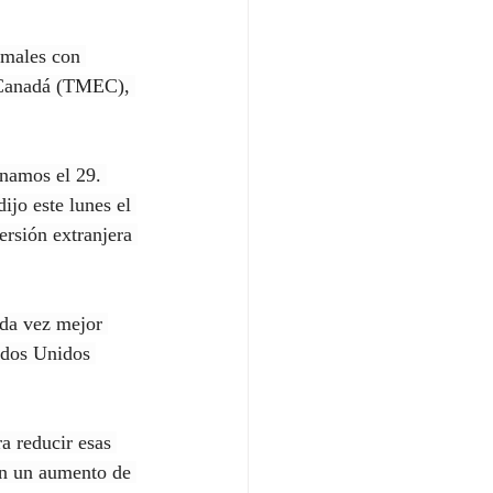
rmales con 
y Canadá (TMEC), 
namos el 29. 
jo este lunes el 
ersión extranjera 
ada vez mejor 
ados Unidos 
a reducir esas 
en un aumento de 