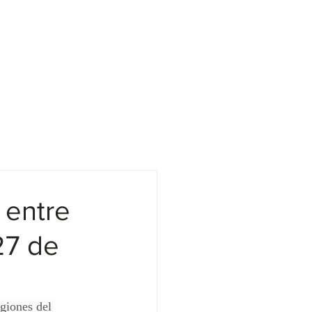
LOCATIONS
CONTACT
CONTACT US
FAQ
BLOG
 entre
27 de
giones del 