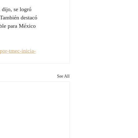
dijo, se logró 
 También destacó 
ble para México 
por-tmec-inicia-
See All