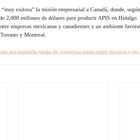
“muy exitosa” la misión empresarial a Canadá, donde, según 
 de 2,000 millones de dólares para producir APIS en Hidalgo.
entre empresas mexicanas y canadienses y un ambiente favora
e Toronto y Montreal. 
.com.mx/segunda-ronda-de-conversaciones-entre-mexico-y-eu-