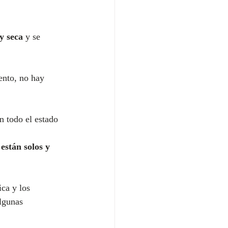
ey seca
 y se 
ento, no hay 
n todo el estado 
 están solos y 
ica y los 
algunas 