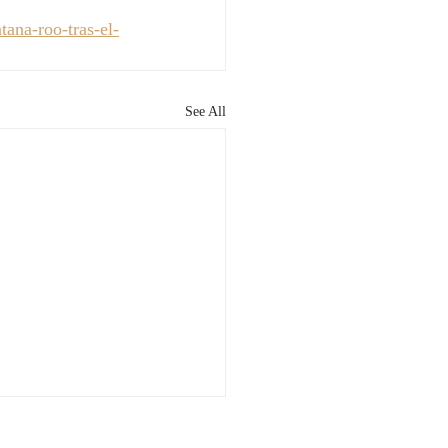
tana-roo-tras-el-
See All