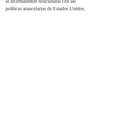
la incertidumbre relacionada con las 
políticas arancelarias de Estados Unidos.
Source: 
https://forbes.com.mx/banxico-ve-
mas-inflacion-para-el-cierre-de-2025/
Recent Posts
See All