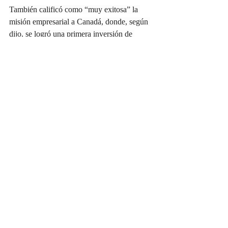
También calificó como “muy exitosa” la 
misión empresarial a Canadá, donde, según 
dijo, se logró una primera inversión de 
2,000 millones de dólares para producir 
APIS en Hidalgo. También destacó unas 
1,600 reuniones entre empresas mexicanas y 
canadienses y un ambiente favorable para 
México entre inversionistas de Toronto y 
Montreal. 
Fuente: 
https://forbes.com.mx/segunda-
ronda-de-conversaciones-entre-mexico-y-eu-
por-tmec-inicia-este-27-de-mayo/
Entradas recientes
Ver todo