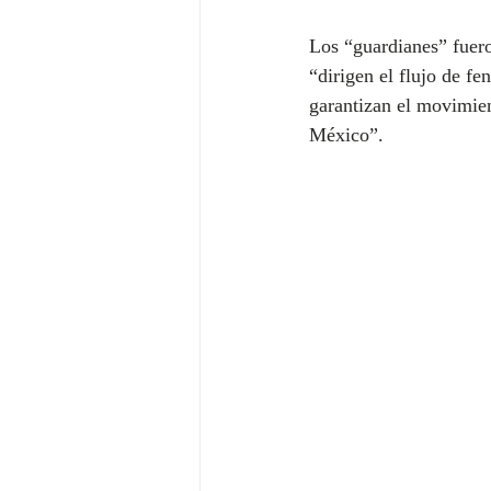
Los “guardianes” fuero
“dirigen el flujo de f
garantizan el movimien
México”.