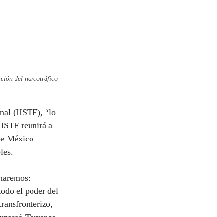
ción del narcotráfico 
onal (HSTF), “lo 
 HSTF reunirá a 
que México 
les.
haremos: 
odo el poder del 
ransfronterizo, 
expresó Terrence 