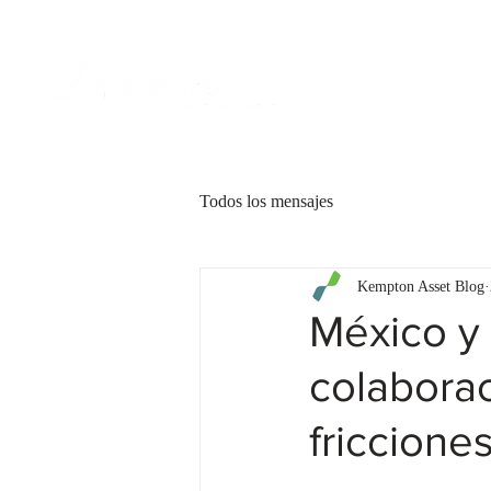
CLIENTES
Todos los mensajes
Kempton Asset Blog
México y 
colaborac
fricciones