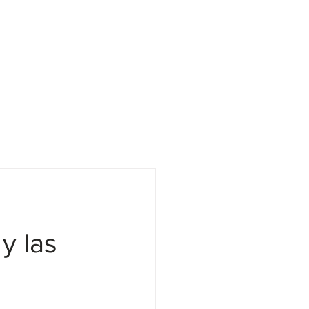
UBICA
CIONES
CON
TACTO
CONTÁCTANOS
FAQ
BLOG
y las