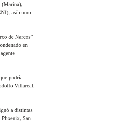
 (Marina), 
CNI), así como 
arco de Narcos” 
 condenado en 
 agente 
 que podría 
dolfo Villareal, 
gnó a distintas 
 Phoenix, San 